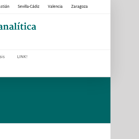
stián
Sevilla-Cádiz
Valencia
Zaragoza
sis
LINK!