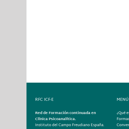
RFC ICF-E
MENÚ
Red de Formación continuada en
¿Qué e
Clínica Psicoanalítica.
Forma
Instituto del Campo Freudiano España.
Conver