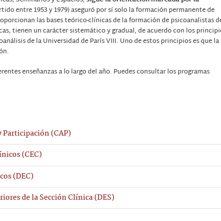
nicas, Seminarios y Espacios,
sigue la orientación marcada por la
tido entre 1953 y 1979) aseguró por sí solo la formación permanente de
oporcionan las bases teórico-clínicas de la formación de psicoanalistas d
as, tienen un carácter sistemático y gradual, de acuerdo con los principi
nálisis de la Universidad de París VIII. Uno de estos principios es que la
ón.
erentes enseñanzas a lo largo del año. Puedes consultar los programas
y Participación (CAP)
ínicos (CEC)
icos (DEC)
iores de la Sección Clínica (DES)