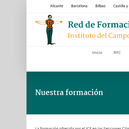
Saltar
Alicante
Barcelona
Bilbao
Castilla 
al
contenido
Inicio
RFC
Nuestra formación