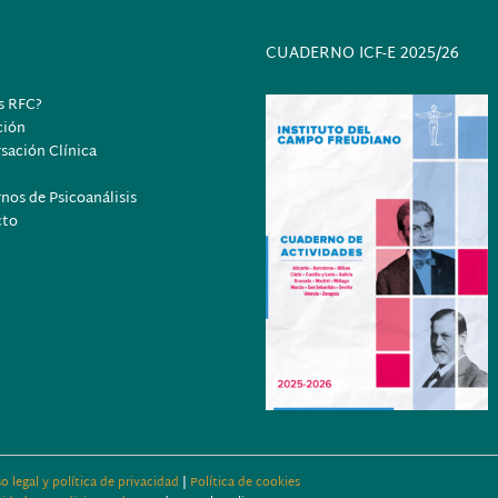
CUADERNO ICF-E 2025/26
s RFC?
ción
sación Clínica
nos de Psicoanálisis
cto
so legal y política de privacidad
|
Política de cookies