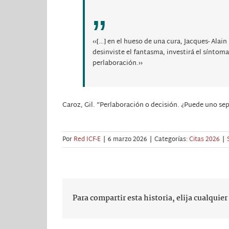
‹‹[…] en el hueso de una cura, Jacques- Alain
desinviste el fantasma, investirá el síntom
perlaboración.››
Caroz, Gil. “Perlaboración o decisión. ¿Puede uno se
Por
Red ICF-E
|
6 marzo 2026
|
Categorías:
Citas 2026
|
Para compartir esta historia, elija cualquie