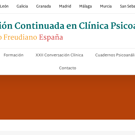
y León
Galicia
Granada
Madrid
Málaga
Murcia
San Seba
Formación
XXII Conversación Clínica
Cuadernos Psicoanáli
Contacto