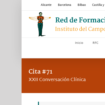
Saltar
Alicante
Barcelona
Bilbao
Castilla 
al
contenido
Inicio
RFC
Cita #71
XXII Conversación Clínica