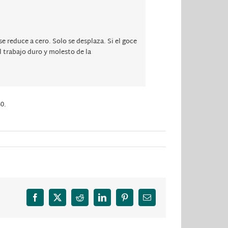
 se reduce a cero. Solo se desplaza. Si el goce
l trabajo duro y molesto de la
30.
Facebook
X
Reddit
LinkedIn
Pinterest
Correo
electrónico