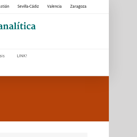
stián
Sevilla-Cádiz
Valencia
Zaragoza
sis
LINK!