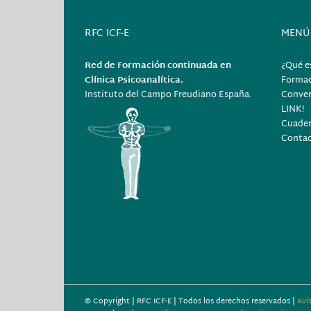
RFC ICF-E
MENÚ
Red de Formación continuada en
¿Qué e
Clínica Psicoanalítica.
Forma
Instituto del Campo Freudiano España.
Conver
LINK!
Cuader
Conta
© Copyright
| RFC ICF-E | Todos los derechos reservados |
Avi