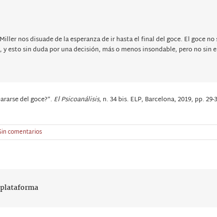
 Miller nos disuade de la esperanza de ir hasta el final del goce. El goce no
a, y esto sin duda por una decisión, más o menos insondable, pero no sin e
pararse del goce?”.
El Psicoanálisis
, n. 34 bis. ELP, Barcelona, 2019, pp. 29-
Sin comentarios
r plataforma