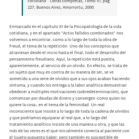
cotidiana”. Obras completas, Tomo VI, pág.
227, Buenos Aires, Amorrortu, 2000.
Enmarcado en el capítulo XI de la Psicopatología de la vida
cotidiana, y en el apartado “Actos fallidos combinados” nos
volvemos a encontrar, como a lo largo de toda la obra de
Freud, el tema de la repetición. Uno de los conceptos que
atraviesan desde el inicio hasta el final, todo el desarrollo del
pensamiento freudiano. Aquí, la repetición está puesta,
aparentemente, al servicio de un olvido. En efecto, se trata de
un sujeto que muy en contra de su manera de ser, se ve
sometido a una serie de olvidos que a sus ojos acaban haciendo
síntoma, y cuando los entrega a la labor analítica demuestran
obedecer a múltiples motivaciones (sobredeterminación), que
comienzan por deudas de dinero y convergen -como quien no
quiere la cosa-, en el tema de la feminidad. Un real
inconsciente que insiste a lo largo de toda la cadena de olvidos
y que podríamos equiparar al real que, a lo largo del
tratamiento analítico insiste de una manera u otra, y que las
más de las veces es el que inicialmente conecta al paciente con
el Sujeto-supuesto-Saber; pero también es susceptible de