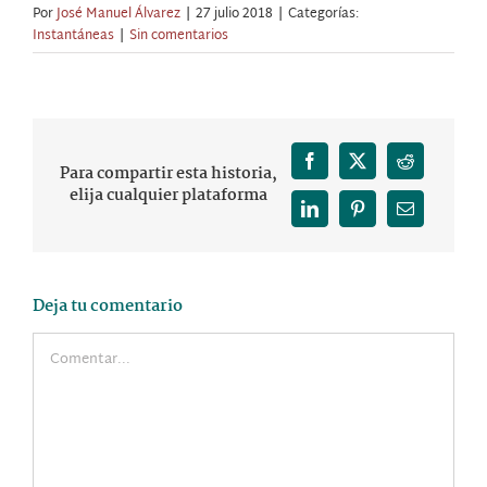
Por
José Manuel Álvarez
|
27 julio 2018
|
Categorías:
Instantáneas
|
Sin comentarios
Facebook
X
Reddit
Para compartir esta historia,
elija cualquier plataforma
LinkedIn
Pinterest
Correo
electrónico
Deja tu comentario
Comentar