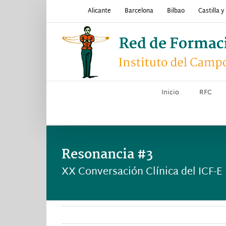
Saltar
Alicante
Barcelona
Bilbao
Castilla 
al
contenido
Inicio
RFC
Resonancia #3
XX Conversación Clínica del ICF-E