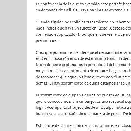
La conferencia de la que es extraído este párrafo hac
en demanda de análisis. Hay una clara advertencia a l
Cuando alguien nos solicita tratamiento no sabemos a
nada indica que haya un sujeto en juego. A éste lo de
comienzo es aplazado (1) porque el que viene a vernos
preliminares.
Creo que podemos entender que el demandante se puede
está en la posición ética de este último tomar la dec
Normalmente exploramos la posibilidad del demandante
muy claro: si hay sentimiento de culpa o llega a prod
de reconocer que aquello tiene que ver con él mismo. 
demás. Si hay sentimiento de culpa estamos ante un 
El sentimiento de culpa ya es una respuesta del sujet
que le concedemos. Sin embargo, es una respuesta que
lugar. Acompañar al sujeto desde una culpa mítica a 
horroriza, a la asunción de una manera de gozar. De lo
Esta parte de la dirección de la cura admite, e inclus