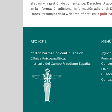
el spam y la gestión de comentarios; Derechos: A acce
en la información adicional; Información adicional: D
Datos Personales de la web “redicf.net” en
la polític
RFC ICF-E
MENÚ
Red de Formación continuada en
¿Qué e
Clínica Psicoanalítica.
Forma
Instituto del Campo Freudiano España.
Conver
LINK!
Cuader
Conta