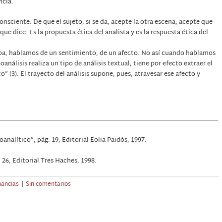
ncia.
onsciente. De que el sujeto, si se da, acepte la otra escena, acepte que
que dice. Es la propuesta ética del analista y es la respuesta ética del
pa, hablamos de un sentimiento, de un afecto. No así cuando hablamos
análisis realiza un tipo de análisis textual, tiene por efecto extraer el
” (3). El trayecto del análisis supone, pues, atravesar ese afecto y
analítico”, pág. 19, Editorial Eolia Paidós, 1997.
. 26, Editorial Tres Haches, 1998.
ancias
|
Sin comentarios