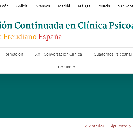
y León
Galicia
Granada
Madrid
Málaga
Murcia
San Seba
Formación
XXII Conversación Clínica
Cuadernos Psicoanáli
Contacto
Anterior
Siguiente