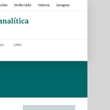
stián
Sevilla-Cádiz
Valencia
Zaragoza
sis
LINK!