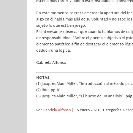
escena más tarde. Cuando esté instalada la transfere
En este momento se trata de crear la apertura del inc
algo en él habla más allá de su voluntad y no sabe los 
sujeto lo que está en juego.
Es interesante observar que cuando hablamos de cul
de responsabilidad. “Sobre el poema subjetivo el psico
elemento patético a fin de destacar el elemento lógico
deducir una lógica.
Gabriela Alfonso
NOTAS
(1) Jacques-Alain Miller, “Introducción al método psico
(2) Ibid, pg 16.
(3) Jacques-Alain Miller, “El hueso de un análisis”, pág
Por
Gabriela Alfonso
|
15 enero 2020
|
Categorías:
Reson