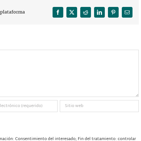
r plataforma
Facebook
X
Reddit
LinkedIn
Pinterest
Correo
electró
mación: Consentimiento del interesado; Fin del tratamiento: controlar