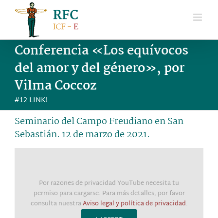
Saltar
al
contenido
Conferencia «Los equívocos
del amor y del género», por
Vilma Coccoz
#12 LINK!
Seminario del Campo Freudiano en San
Sebastián. 12 de marzo de 2021.
Por razones de privacidad YouTube necesita tu
permiso para cargarse. Para más detalles, por favor
consulta nuestra
Aviso legal y política de privacidad
.