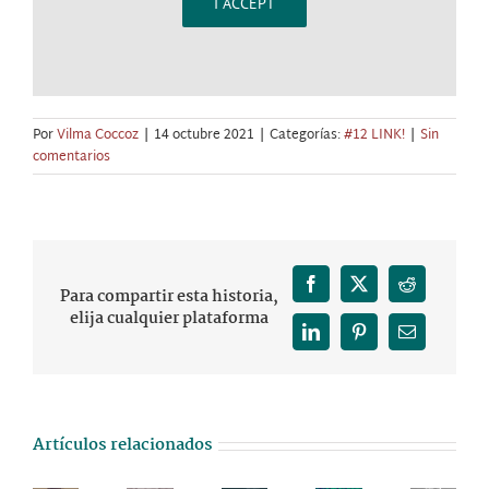
I ACCEPT
Por
Vilma Coccoz
|
14 octubre 2021
|
Categorías:
#12 LINK!
|
Sin
comentarios
Facebook
X
Reddit
Para compartir esta historia,
elija cualquier plataforma
LinkedIn
Pinterest
Correo
electrónico
¿Continúa
Comienzos
siendo
Artículos relacionados
de
Las
la
Adoptar
análisis:
presentaciones
maternidad
un