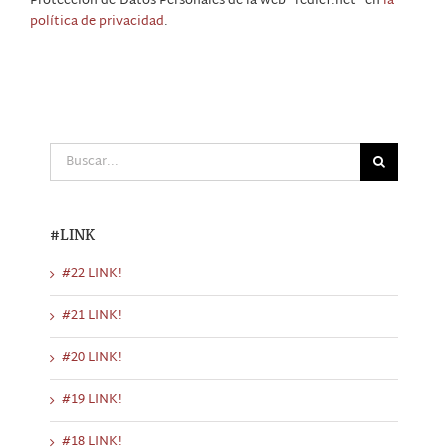
Protección de Datos Personales de la web “redicf.net” en
la
política de privacidad
.
Buscar:
#LINK
#22 LINK!
#21 LINK!
#20 LINK!
#19 LINK!
#18 LINK!