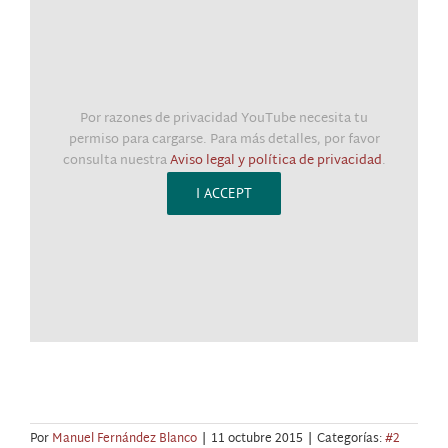
Por razones de privacidad YouTube necesita tu
permiso para cargarse. Para más detalles, por favor
consulta nuestra
Aviso legal y política de privacidad
.
I ACCEPT
Por
Manuel Fernández Blanco
|
11 octubre 2015
|
Categorías:
#2