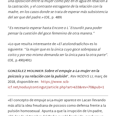
una oposición entre la mujer como pez en el agua en relación a
la castración, y el contraste estragante de la relación con la
madre, en los casos donde se trata de esperar más subsistencia
del ser que del padre.»
(OE, p. 489)
“
Es necesario esperar hasta Encore o L´Etourdit para poder
pensar la cuestión del goce femenino de otra manera.”
«Lo que resulta interesante de «
El atolondradicho»
es lo
siguiente: “
la mujer que es la única cuyo goce sobrepasa al
coito y por eso mismo demanda ser la única para la otra parte”.
(OE, p.490/491)
GONZÁLEZ MOLINIER
Sobre el empuje a-La-mujer en la
psicosis y su
relación con la pulsión
”,
Rev NODVS LI
, març de
2018, disponible en:
https://www.scb-
icf.net/nodus/contingut/article.php?art=633&rev=70&pub=1
«El concepto de empuje a-La-mujer aparece en Lacan llevando
más allá la idea freudiana de psicosis como defensa frente a la
pulsión homosexual. Apunta a que la irrupción de Un-padre,