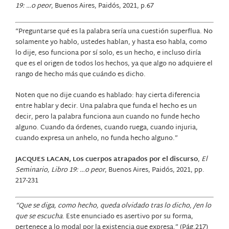
19: …o peor
, Buenos Aires, Paidós, 2021, p.67
“Preguntarse qué es la palabra sería una cuestión superflua. No
solamente yo hablo, ustedes hablan, y hasta eso habla, como
lo dije, eso funciona por sí solo, es un hecho, e incluso diría
que es el origen de todos los hechos, ya que algo no adquiere el
rango de hecho más que cuándo es dicho.
Noten que no dije cuando es hablado: hay cierta diferencia
entre hablar y decir. Una palabra que funda el hecho es un
decir, pero la palabra funciona aun cuando no funde hecho
alguno. Cuando da órdenes, cuando ruega, cuando injuria,
cuando expresa un anhelo, no funda hecho alguno.”
JACQUES LACAN, Los cuerpos atrapados por el discurso
,
El
Seminario, Libro 19: …o peor
, Buenos Aires, Paidós, 2021, pp.
217-231
“Que se diga, como hecho, queda olvidado tras lo dicho, /en lo
que se escucha
. Este enunciado es asertivo por su forma,
pertenece a lo modal por la existencia que expresa.” (Pág.217)