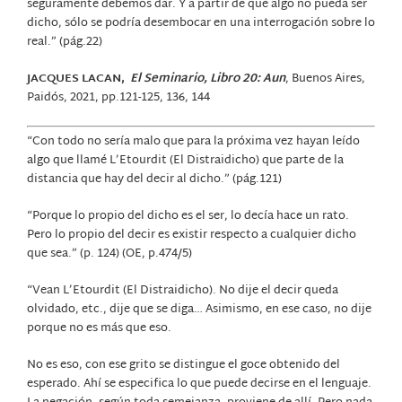
seguramente debemos dar. Y a partir de que algo no pueda ser
dicho, sólo se podría desembocar en una interrogación sobre lo
real.” (pág.22)
JACQUES LACAN,
El Seminario, Libro 20: Aun
, Buenos Aires,
Paidós, 2021, pp.121-125, 136, 144
“Con todo no sería malo que para la próxima vez hayan leído
algo que llamé L’Etourdit (El Distraidicho) que parte de la
distancia que hay del decir al dicho.” (pág.121)
“Porque lo propio del dicho es el ser, lo decía hace un rato.
Pero lo propio del decir es existir respecto a cualquier dicho
que sea.” (p. 124) (OE, p.474/5)
“Vean L’Etourdit (El Distraidicho). No dije el decir queda
olvidado, etc., dije que se diga… Asimismo, en ese caso, no dije
porque no es más que eso.
No es eso, con ese grito se distingue el goce obtenido del
esperado. Ahí se especifica lo que puede decirse en el lenguaje.