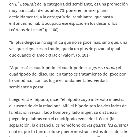
en
L´ Étourdit
de la categoría del semblante; es una promoción
muy particular de los años 70: poner en primer plano
decididamente, a la categoría del semblante, que hasta
entonces no había ocupado ese espacio en los desarrollos
teóricos de Lacan” (p. 100)
“El plus-de-gozar no significa que no se goce más, sino que, una
vez que el goce es extraído, queda un plus-de-gozar, al igual
que cuando el amo extrae el valor”. (p. 101)
“Aquí está el cuadrípodo: el cuadrípodo es a
grosso modo,
el
cuadrípodo del discurso, en tanto es tratamiento del goce por
lo simbólico, con los lugares fundamentales, verdad,
semblante y gozar.
Luego está el bípodo, dice: “el bípodo cuyo intervalo muestra
el ausentido de la relación”. Allí, el bípodo son los dos lados de
la relación sexual, lado hombre y lado mujer, su distancia-
juego de palabras con el cuadrípodo evocado: l´écart (la
separación, la distancia, es homófono de
les quarts, los cuatro)
cuatro, por lo tanto solo se puede mostrar a estos dos lados de