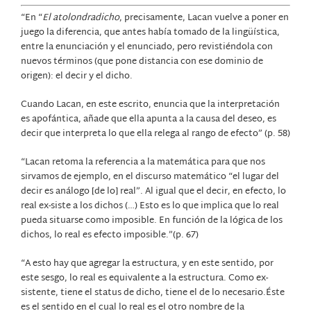
“En “
El atolondradicho
, precisamente, Lacan vuelve a poner en
juego la diferencia, que antes había tomado de la lingüística,
entre la enunciación y el enunciado, pero revistiéndola con
nuevos términos (que pone distancia con ese dominio de
origen): el decir y el dicho.
Cuando Lacan, en este escrito, enuncia que la interpretación
es apofántica, añade que ella apunta a la causa del deseo, es
decir que interpreta lo que ella relega al rango de efecto” (p. 58)
“Lacan retoma la referencia a la matemática para que nos
sirvamos de ejemplo, en el discurso matemático “el lugar del
decir es análogo [de lo] real”. Al igual que el decir, en efecto, lo
real ex-siste a los dichos (…) Esto es lo que implica que lo real
pueda situarse como imposible. En función de la lógica de los
dichos, lo real es efecto imposible.”(p. 67)
“A esto hay que agregar la estructura, y en este sentido, por
este sesgo, lo real es equivalente a la estructura. Como ex-
sistente, tiene el status de dicho, tiene el de lo necesario.Éste
es el sentido en el cual lo real es el otro nombre de la