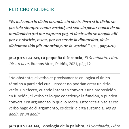
EL DICHO Y EL DECIR
“
Es así como lo dicho no anda sin decir. Pero si lo dicho se
postula siempre como verdad, así sea sin pasar nunca de un
mediodicho (tal me expreso yo), el decir sólo se acopla allí
por ex-sistirle, o sea, por no ser de la dimensión, de la
dichomansión (dit-mention)6 de la verdad.”.
(OE, pag 476)
JACQUES LACAN, La pequeña diferencia
,
El Seminario, Libro
19: …o peor,
Buenos Aires, Paidós, 2021, pág.12
“No obstante, el verbo es precisamente en lógica el único
término a partir del cual ustedes no podrían crear un sitio
vacío. En efecto, cuando intentan convertir una proposición
en función, el verbo es lo que constituye la función, y pueden
convertir en argumento lo que lo rodea. Entonces al vaciar ese
verbo hago de él argumento, es decir, cierta sustancia.
No es
decir, es un decir
”
JACQUES LACAN, Topología de la palabra
,
El Seminario, Libro