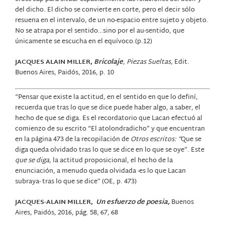
del dicho. El dicho se convierte en corte, pero el decir sólo
resuena en el intervalo, de un no-espacio entre sujeto y objeto.
No se atrapa por el sentido…sino por el au-sentido, que
únicamente se escucha en el equívoco.(p.12)
JACQUES ALAIN MILLER,
Bricolaje
,
Piezas Sueltas
, Edit.
Buenos Aires, Paidós, 2016, p. 10
“Pensar que existe la actitud, en el sentido en que lo definí,
recuerda que tras lo que se dice puede haber algo, a saber, el
hecho de que se diga. Es el recordatorio que Lacan efectuó al
comienzo de su escrito “El atolondradicho” y que encuentran
en la página 473 de la recopilación de
Otros escritos: “
Que se
diga queda olvidado tras lo que se dice en lo que se oye”. Este
que se diga,
la actitud proposicional, el hecho de la
enunciación, a menudo queda olvidada -es lo que Lacan
subraya- tras lo que se dice” (OE, p. 473)
JACQUES-ALAIN MILLER,
Un esfuerzo de poesia,
Buenos
Aires, Paidós, 2016, pág. 58, 67, 68