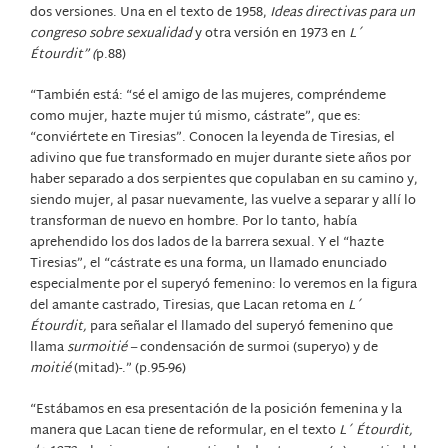
dos versiones. Una en el texto de 1958,
Ideas directivas para un
congreso sobre sexualidad
y otra versión en 1973 en
L´
Étourdit” (
p.88)
“También está: “sé el amigo de las mujeres, compréndeme
como mujer, hazte mujer tú mismo, cástrate”, que es:
“conviértete en Tiresias”. Conocen la leyenda de Tiresias, el
adivino que fue transformado en mujer durante siete años por
haber separado a dos serpientes que copulaban en su camino y,
siendo mujer, al pasar nuevamente, las vuelve a separar y allí lo
transforman de nuevo en hombre. Por lo tanto, había
aprehendido los dos lados de la barrera sexual. Y el “hazte
Tiresias”, el “cástrate es una forma, un llamado enunciado
especialmente por el superyó femenino: lo veremos en la figura
del amante castrado, Tiresias, que Lacan retoma en
L´
Étourdit,
para señalar el llamado del superyó femenino que
llama
surmoitié –
condensación de surmoi (superyo) y de
moitié
(mitad)-.” (p.95-96)
“Estábamos en esa presentación de la posición femenina y la
manera que Lacan tiene de reformular, en el texto
L´ Étourdit,