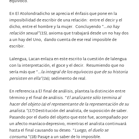
equívoco.
En El Atolondradicho se aprecia el énfasis que pone en la
imposibilidad de escribir de una relación:
entre el decir y el
dicho, entre el hombre y la mujer.
Concluyendo “
…no hay
relación sexual”(15)
, axioma que trabajará desde un no hay dos
a un hay del Uno,
dando cuenta de ese real imposible de
escribir.
Lalengua, Lacan enlaza en este escrito la cuestión de lalengua
con la interpretación, el goce y el decir.
Resumiendo que no
sería más que “
…la integral de los equívocos que de su historia
persisten en ella”(16)
, sedimento de real.
En referencia a El final de análisis, plantea la distinción entre
término y el final de análisis. “
El analizante sólo termina al
hacer del objeto (a) el representante de la representación de su
analista.”(17)
Destitución del analista, de suposición de saber.
Pasando por el duelo del objeto que este fue, acompañado por
un afecto maníaco-depresivo, mientras el analista continuará
hasta el final causando su deseo. “
Luego, el duelo se
consuma
.”(18) Pasaje a un saber de lo imposible.