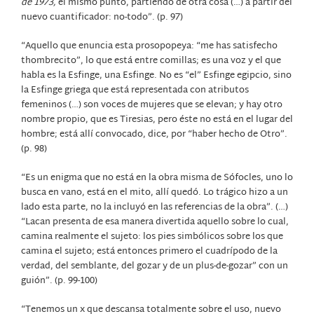
de 1973,
el mismo punto, partiendo de otra cosa (…) a partir del
nuevo cuantificador: no-todo”. (p. 97)
“Aquello que enuncia esta prosopopeya: “me has satisfecho
thombrecito”, lo que está entre comillas; es una voz y el que
habla es la Esfinge, una Esfinge. No es “el” Esfinge egipcio, sino
la Esfinge griega que está representada con atributos
femeninos (…) son voces de mujeres que se elevan; y hay otro
nombre propio, que es Tiresias, pero éste no está en el lugar del
hombre; está allí convocado, dice, por “haber hecho de Otro”.
(p. 98)
“Es un enigma que no está en la obra misma de Sófocles, uno lo
busca en vano, está en el mito, allí quedó. Lo trágico hizo a un
lado esta parte, no la incluyó en las referencias de la obra”. (…)
“Lacan presenta de esa manera divertida aquello sobre lo cual,
camina realmente el sujeto: los pies simbólicos sobre los que
camina el sujeto; está entonces primero el cuadrípodo de la
verdad, del semblante, del gozar y de un plus-de-gozar” con un
guión”. (p. 99-100)
“Tenemos un x que descansa totalmente sobre el uso, nuevo