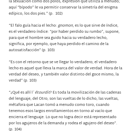
la sexuación como dos polos, expresión que utiliza a menudo;
aquí “bípodo” le va permitir conservar la simetría del enigma
edípico, los dos pies.” (p.
102)
“El falo guía hacia el lecho:
gnomon
, es lo que sirve de índice,
es el verdadero índice: “por haber perdido su rumbo”, supone,
para que el hombre sea guido hacia su verdadero lecho,
significa, por ejemplo, que haya perdido el camino de la
autosatisfacción” (p. 103)
“Es con el retorno que se ve llegar lo verdadero; el verdadero
lecho es aquel que lleva la marca del valor de verdad. Hora de la
verdad del deseo, y también valor distinto del goce mismo, la
verdad” (p. 103)
“¿Qué es allí l´
étourdit
? Es toda la movilización de las cadenas
del lenguaje, del Otro; son las vueltas de lo dicho, las vueltas,
métafora que Lacan tomó a menudo como toro, cuando
tenemos esos largos enrollamientos en torno al vacío que
encierra el lenguaje. Lo que no logra decir está representado
por los agujeros de la demanda y rodea el agujero del deseo”.
(p. 104)