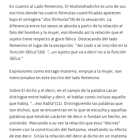
En cuanto al Lado femenino, El Atolondradicho es uno de sus
escritos donde las cuatro fórmulas cuantificadas aparecen
bajo el sintagma “
dos fórmulas
”(9) de la sexuación. La
diferencia entre los sexos se aborda a partir de la relación al
falo del hombre y la mujer, escribiendo así la relación que el
sujeto tiene respecto al goce fálico. Destacando del lado
femenino el lugar de la excepción: “
No todo x se inscribe en la
función fálica”(10). “…un sujeto que va a decir no a la función
fálica.
”
Expresiones como estrago materno, empuje a la mujer, son
mencionados en este escrito del lado femenino.
Sobre El dicho y el decir, en el campo de la palabra Lacan
distingue entre hablar y decir, el hablar como incluso aquello
que habla, “
…eso habla
”(11). Distinguiendo las palabras que
son dichos, que se encuentran en lo que se escucha y aquellas
palabras que tendrán carácter de decir si fundan un hecho, ex-
sistiendo. Marcando a su vez la relación que esos “decires”
tienen con la constitución del fantasma, resaltando su efecto
de ese decir. Sitúa la relación del decir al dicho en un matema