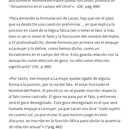
allá donde el Nombre-del-Padre quedó forcluido, produce un
“
forzamiento en el campo del Otro
”». (OE, pág.490)
“Para entender la formulación de Lacan, hay que ver el paso
que va desde De una cuestión preliminar…, en que explica la
psicosis en clave de la lógica fálica (ser o tener el falo, o más
bien ni ser ni tener el falo) y la forclusión del nombre del Padre,
a
El atolondradicho,
donde formula por primera vez el empuje
a-La-mujer y lo define, como hemos dicho, como un
forzamiento en el campo del Otro. Esto guarda relación con la
sexuación como elección de goce, no sólo como elección
significante” (OE, p.490)
«Por tanto, ese empuje a-La mujer queda ligado de alguna
forma a la pulsión, por la vía del falo. Al estar forcluído el
Nombre-del-Padre, el psicótico no se puede inscribir respecto
al falo como castrado. El goce no pasa por el falo, y entonces
será el goce desregulado. Este goce desregulado es el que será
llamado empuje a-La-mujer, ya que Lacan nos dice “
todo sujeto
en cuanto tal, ya que es eso lo que está en juego en este
discurso, se inscribe en la función fálica para obviar la ausencia
de relación sexual”
» (*pág.482)