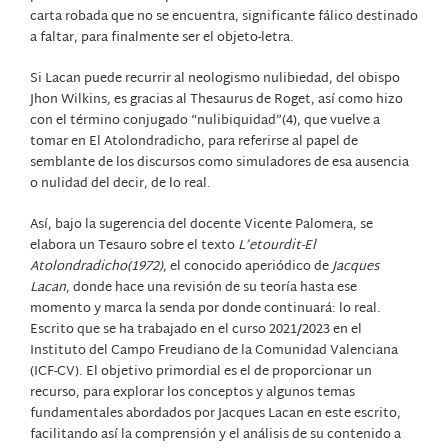
carta robada que no se encuentra, significante fálico destinado
a faltar, para finalmente ser el objeto-letra.
Si Lacan puede recurrir al neologismo nulibiedad, del obispo
Jhon Wilkins, es gracias al Thesaurus de Roget, así como hizo
con el término conjugado “nulibiquidad”(4), que vuelve a
tomar en El Atolondradicho, para referirse al papel de
semblante de los discursos como simuladores de esa ausencia
o nulidad del decir, de lo real.
Así, bajo la sugerencia del docente Vicente Palomera, se
elabora un Tesauro sobre el texto
L’etourdit-El
Atolondradicho(1972)
, el conocido aperiódico de
Jacques
Lacan
, donde hace una revisión de su teoría hasta ese
momento y marca la senda por donde continuará: lo real.
Escrito que se ha trabajado en el curso 2021/2023 en el
Instituto del Campo Freudiano de la Comunidad Valenciana
(ICF-CV). El objetivo primordial es el de proporcionar un
recurso, para explorar los conceptos y algunos temas
fundamentales abordados por Jacques Lacan en este escrito,
facilitando así la comprensión y el análisis de su contenido a