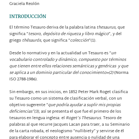
Graciela Reolón
INTRODUCCIÓN
El término Tesauro deriva de la palabra latina
thesaurus
, que
significa “
tesoro, depósito de riqueza y libro mágico
”, y del
griego
thēsaurós
, que significa “
colección
”(1).
Desde lo normativo y en la actualidad un Tesauro es “
un
vocabulario controlado y dinámico, compuesto por términos
que tienen entre ellos relaciones semánticas y genéricas
y que
se aplica a un dominio particular del conocimiento»(2)
(Norma
ISO 2788-1986).
Sin embargo, en sus inicios, en 1852 Peter Mark Roget clasifica
su Tesauro como un sistema de clasificación verbal, con un
objetivo sugerente “
que podría ayudar a suplir mis propias
deficiencias”(3)
, así se presenta el que fue el primero de los
tesauros en lengua inglesa: el
Roget’s Thesaurus
. Tesoro de
palabras al que recurre Jacques Lacan para traer, a su Seminario
de la carta robada, el neologismo “nullibiety” y servirse de él
para elaborar el concepto entre ausencia o nulidad de una