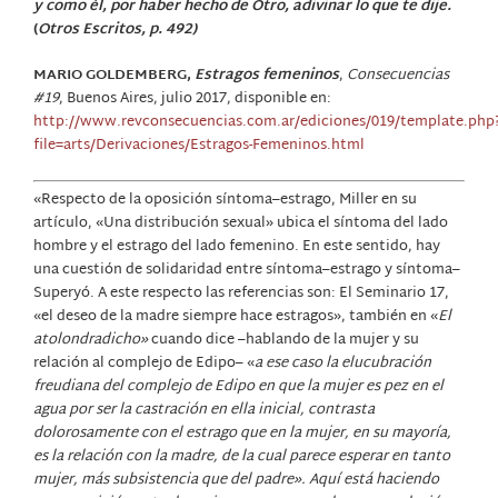
y como él, por haber hecho de Otro, adivinar lo que te dije.
(
Otros Escritos, p. 492)
MARIO GOLDEMBERG,
Estragos femeninos
,
Consecuencias
#19
, Buenos Aires, julio 2017, disponible en:
http://www.revconsecuencias.com.ar/ediciones/019/template.php
file=arts/Derivaciones/Estragos-Femeninos.html
«Respecto de la oposición síntoma–estrago, Miller en su
artículo, «Una distribución sexual» ubica el síntoma del lado
hombre y el estrago del lado femenino. En este sentido, hay
una cuestión de solidaridad entre síntoma–estrago y síntoma–
Superyó. A este respecto las referencias son: El Seminario 17,
«el deseo de la madre siempre hace estragos», también en «
El
atolondradicho»
cuando dice –hablando de la mujer y su
relación al complejo de Edipo– «
a ese caso la elucubración
freudiana del complejo de Edipo en que la mujer es pez en el
agua por ser la castración en ella inicial, contrasta
dolorosamente con el estrago que en la mujer, en su mayoría,
es la relación con la madre, de la cual parece esperar en tanto
mujer, más subsistencia que del padre». Aquí está haciendo