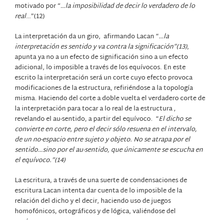
motivado por “
…la imposibilidad de decir lo verdadero de lo
real
…”(12)
La interpretación da un giro,
afirmando Lacan “
…la
interpretación es sentido y va contra la significación”(13)
,
apunta ya no a un efecto de significación sino a un efecto
adicional, lo imposible a través de los equívocos. En este
escrito la interpretación será un corte cuyo efecto provoca
modificaciones de la estructura, refiriéndose a la topología
misma. Haciendo del corte a doble vuelta el verdadero corte de
la interpretación para tocar a lo real de la estructura ,
revelando el au-sentido, a partir del equívoco.
“
El dicho se
convierte en corte, pero el decir sólo resuena en el intervalo,
de un no-espacio entre sujeto y objeto. No se atrapa por el
sentido…sino por el au-sentido, que únicamente se escucha en
el equívoco.”(14)
La escritura, a través de una suerte de condensaciones de
escritura Lacan intenta dar cuenta de lo imposible de la
relación del dicho y el decir, haciendo uso de juegos
homofónicos, ortográficos y de lógica, valiéndose del