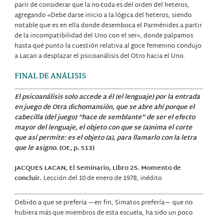
parir de considerar que la no-toda es del orden del heteros,
agregando «Debe darse inicio a la lógica del heteros, siendo
notable que es en ella donde desemboca el Parménides a partir
de la incompatibilidad del Uno con el ser», donde palpamos
hasta qué punto la cuestión relativa al goce femenino condujo
a Lacan a desplazar el psicoanálisis del Otro hacia el Uno.
FINAL DE ANÁLISIS
El psicoanálisis solo accede a él (el lenguaje) por la entrada
en juego de Otra dichomansión, que se abre ahí porque el
cabecilla (del juego) “hace de semblante” de ser el efecto
mayor del lenguaje, el objeto con que se (a)nima el corte
que así permite: es el objeto (a), para llamarlo con la letra
que le asigno.
(OE, p. 513)
JACQUES LACAN, El Seminario, Libro 25. Momento de
concluir.
Lección del 10 de enero de 1978, inédito
Debido a que se prefería —en fin, Simatos prefería— que no
hubiera más que miembros de esta escuela, ha sido un poco