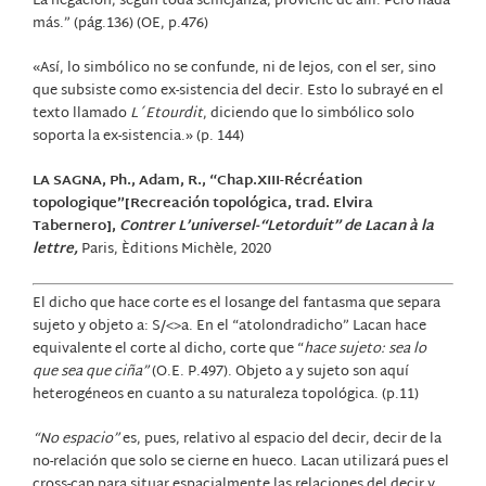
La negación, según toda semejanza, proviene de allí. Pero nada
más.” (pág.136) (OE, p.476)
«Así, lo simbólico no se confunde, ni de lejos, con el ser, sino
que subsiste como ex-sistencia del decir. Esto lo subrayé en el
texto llamado
L´Etourdit
, diciendo que lo simbólico solo
soporta la ex-sistencia.» (p. 144)
LA SAGNA, Ph., Adam, R., “Chap.XIII-Récréation
topologique”[Recreación topológica, trad. Elvira
Tabernero],
Contrer L’universel-“Letorduit” de Lacan à la
lettre,
Paris, Èditions Michèle, 2020
El dicho que hace corte es el losange del fantasma que separa
sujeto y objeto a: S/<>a. En el “atolondradicho” Lacan hace
equivalente el corte al dicho, corte que “
hace sujeto: sea lo
que sea que ciña”
(O.E. P.497). Objeto a y sujeto son aquí
heterogéneos en cuanto a su naturaleza topológica. (p.11)
“No espacio”
es, pues, relativo al espacio del decir, decir de la
no-relación que solo se cierne en hueco. Lacan utilizará pues el
cross-cap para situar espacialmente las relaciones del decir y