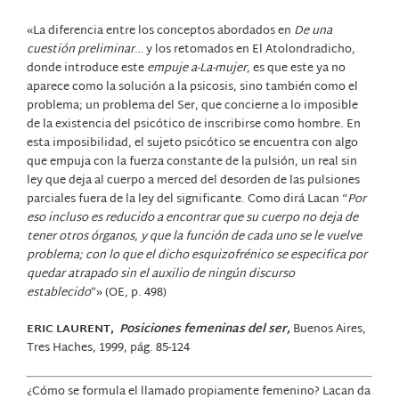
«La diferencia entre los conceptos abordados en
De una
cuestión preliminar
… y los retomados en El Atolondradicho,
donde introduce este
empuje a-La-mujer
, es que este ya no
aparece como la solución a la psicosis, sino también como el
problema; un problema del Ser, que concierne a lo imposible
de la existencia del psicótico de inscribirse como hombre. En
esta imposibilidad, el sujeto psicótico se encuentra con algo
que empuja con la fuerza constante de la pulsión, un real sin
ley que deja al cuerpo a merced del desorden de las pulsiones
parciales fuera de la ley del significante. Como dirá Lacan “
Por
eso incluso es reducido a encontrar que su cuerpo no deja de
tener otros órganos, y que la función de cada uno se le vuelve
problema; con lo que el dicho esquizofrénico se especifica por
quedar atrapado sin el auxilio de ningún discurso
establecido
”» (OE, p. 498)
ERIC LAURENT,
Posiciones femeninas del ser,
Buenos Aires,
Tres Haches, 1999, pág. 85-124
¿Cómo se formula el llamado propiamente femenino? Lacan da