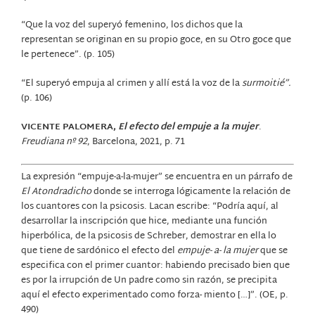
“Que la voz del superyó femenino, los dichos que la
representan se originan en su propio goce, en su Otro goce que
le pertenece”. (p. 105)
“El superyó empuja al crimen y allí está la voz de la
surmoitié”.
(p. 106)
VICENTE PALOMERA,
El efecto del empuje a la mujer
.
Freudiana nº 92
, Barcelona, 2021, p. 71
La expresión “empuje-a-la-mujer” se encuentra en un párrafo de
El Atondradicho
donde se interroga lógicamente la relación de
los cuantores con la psicosis. Lacan escribe: “Podría aquí, al
desarrollar la inscripción que hice, mediante una función
hiperbólica, de la psicosis de Schreber, demostrar en ella lo
que tiene de sardónico el efecto del
empuje- a- la mujer
que se
especifica con el primer cuantor: habiendo precisado bien que
es por la irrupción de Un padre como sin razón, se precipita
aquí el efecto experimentado como forza- miento […]”. (OE, p.
490)