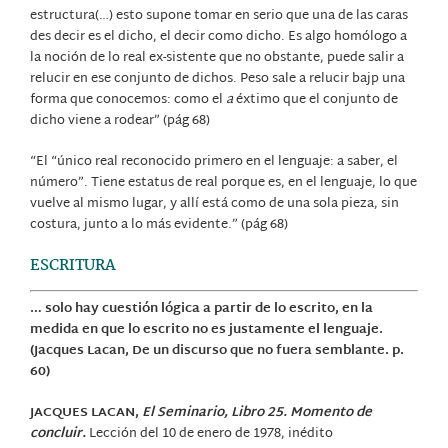
estructura(…) esto supone tomar en serio que una de las caras
des decir es el dicho, el decir como dicho. Es algo homólogo a
la noción de lo real ex-sistente que no obstante, puede salir a
relucir en ese conjunto de dichos. Peso sale a relucir bajp una
forma que conocemos: como el
a
éxtimo que el conjunto de
dicho viene a rodear” (pág 68)
“El “único real reconocido primero en el lenguaje: a saber, el
número”. Tiene estatus de real porque es, en el lenguaje, lo que
vuelve al mismo lugar, y allí está como de una sola pieza, sin
costura, junto a lo más evidente.” (pág 68)
ESCRITURA
… solo hay cuestión lógica a partir de lo escrito, en la
medida en que lo escrito no es justamente el lenguaje.
(Jacques Lacan, De un discurso que no fuera semblante. p.
60)
JACQUES LACAN,
El Seminario, Libro 25. Momento
de
concluir.
Lección del 10 de enero de 1978, inédito