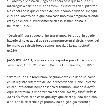
“El objeto que está en juego no es otra cosa que lo que aquí
interrogué a partir de mis dos fórmulas inscritas en el pizarrón.
No es otra cosa que el hecho del decir como olvidado. He aquí
cuál es el objeto de lo que para cada uno es la pregunta ¿Dónde
estoy en el decir? Precisamente en eso se manifiesta la
neurosis.” (p.229)
“Desde allí, por supuesto, interpretamos. Pero ¿quién puede
hacerlo si no es aquel que se compromete en el decir, y que, del
hermano que desde luego somos, nos dará la exaltación?”
(p.230)
JACQUES LACAN, Los cuerpos atrapados por el discurso
,
El
Seminario, Libro 19: …o peor,
Buenos Aires, Paidós, pp.19/23
“¿Pero ¿qué es la forclusión? Seguramente ella debe ubicarse
en un registro diferente del de la discordancia. Debe ubicarse
en el punto donde hemos escrito el término llamado
función
.
Aquí se formula la importancia del decir.
No hay forclusión si
no es del decir,
si no es de que algo que existe pueda ser dicho
o no -con la existencia ya promovida a algo cuyo estatuto