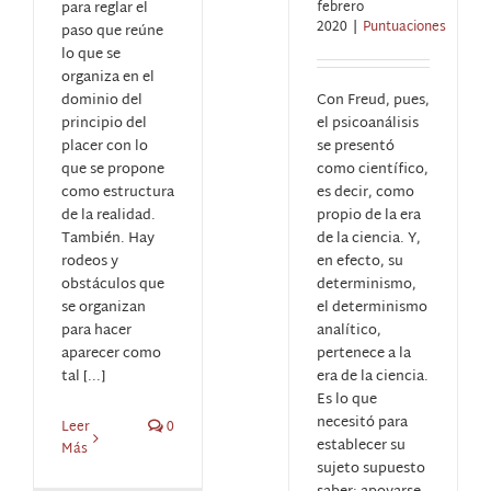
para reglar el
febrero
2020
|
Puntuaciones
paso que reúne
lo que se
organiza en el
dominio del
Con Freud, pues,
principio del
el psicoanálisis
placer con lo
se presentó
que se propone
como científico,
como estructura
es decir, como
de la realidad.
propio de la era
También. Hay
de la ciencia. Y,
rodeos y
en efecto, su
obstáculos que
determinismo,
se organizan
el determinismo
para hacer
analítico,
aparecer como
pertenece a la
tal [...]
era de la ciencia.
Es lo que
necesitó para
Leer
0
establecer su
Más
sujeto supuesto