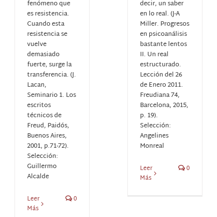
fenómeno que
decir, un saber
es resistencia.
en lo real. (J-A
Cuando esta
Miller. Progresos
resistencia se
en psicoanálisis
vuelve
bastante lentos
demasiado
II. Un real
fuerte, surge la
estructurado.
transferencia. (J.
Lección del 26
Lacan,
de Enero 2011.
Seminario 1. Los
Freudiana 74,
escritos
Barcelona, 2015,
técnicos de
p. 19).
Freud, Paidós,
Selección:
Buenos Aires,
Angelines
2001, p.71-72).
Monreal
Selección:
Guillermo
Leer
0
Alcalde
Más
Leer
0
Más