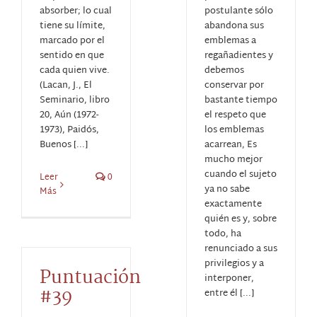
absorber; lo cual
postulante sólo
tiene su límite,
abandona sus
marcado por el
emblemas a
sentido en que
regañadientes y
cada quien vive.
debemos
(Lacan, J., El
conservar por
Seminario, libro
bastante tiempo
20, Aún (1972-
el respeto que
1973), Paidós,
los emblemas
Buenos [...]
acarrean, Es
mucho mejor
cuando el sujeto
Leer
0
ya no sabe
Más
exactamente
quién es y, sobre
todo, ha
renunciado a sus
privilegios y a
Puntuación
interponer,
#39
entre él [...]