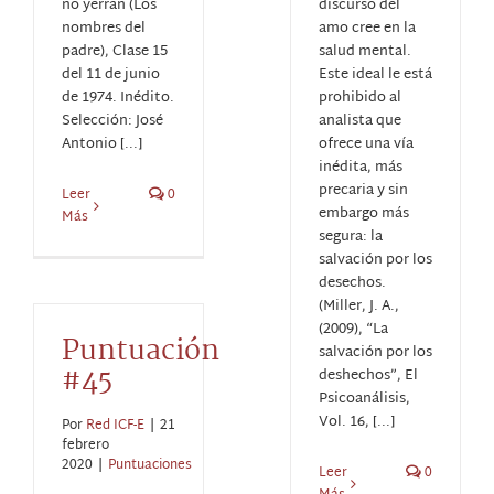
no yerran (Los
discurso del
nombres del
amo cree en la
padre), Clase 15
salud mental.
del 11 de junio
Este ideal le está
de 1974. Inédito.
prohibido al
Selección: José
analista que
Antonio [...]
ofrece una vía
inédita, más
precaria y sin
Leer
0
embargo más
Más
segura: la
salvación por los
desechos.
(Miller, J. A.,
(2009), “La
Puntuación
salvación por los
#45
deshechos”, El
Psicoanálisis,
Vol. 16, [...]
Por
Red ICF-E
|
21
febrero
2020
|
Puntuaciones
Leer
0