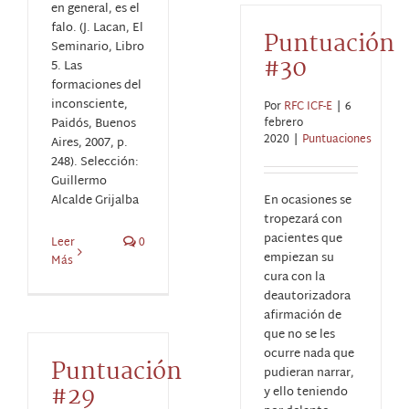
en general, es el
falo. (J. Lacan, El
Puntuación
Seminario, Libro
#30
5. Las
formaciones del
inconsciente,
Por
RFC ICF-E
|
6
Paidós, Buenos
febrero
2020
|
Puntuaciones
Aires, 2007, p.
248). Selección:
Guillermo
Alcalde Grijalba
En ocasiones se
tropezará con
pacientes que
Leer
0
empiezan su
Más
cura con la
deautorizadora
afirmación de
que no se les
ocurre nada que
Puntuación
pudieran narrar,
#29
y ello teniendo