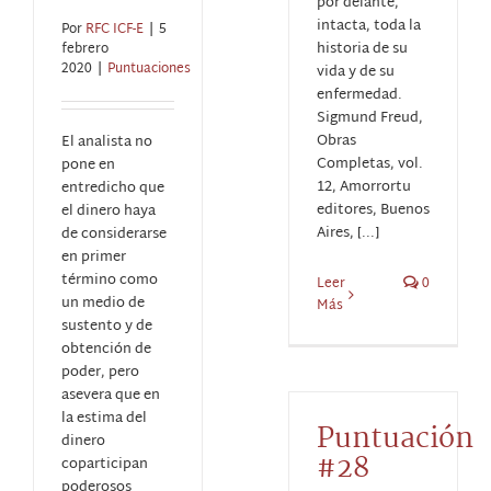
por delante,
intacta, toda la
Por
RFC ICF-E
|
5
historia de su
febrero
2020
|
Puntuaciones
vida y de su
enfermedad.
Sigmund Freud,
Obras
El analista no
Completas, vol.
pone en
12, Amorrortu
entredicho que
editores, Buenos
el dinero haya
Aires, [...]
de considerarse
en primer
término como
Leer
0
un medio de
Más
sustento y de
obtención de
poder, pero
asevera que en
la estima del
Puntuación
dinero
#28
coparticipan
poderosos