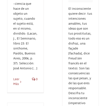
- ciencia que
hace de un
El inconsciente
objeto un
quiere decir: tus
sujeto, cuando
intenciones
el sujeto está,
amables, tus
en sí mismo,
ideas que son
dividido. (Lacan,
tus prostitutas,
J., El Seminario,
todo eso es un
libro 23: El
disfraz, una
sinthome,
façade
Paidós, Buenos
[fachada], dice
Aires, 2006, p.
Freud (en
37). Selección:
francés en el
José Antonio [...]
texto). Son las
consecuencias
las que pesan, y
Leer
0
de las que eres
Más
responsable.
Descifra tu
inconsciente
(imperativo