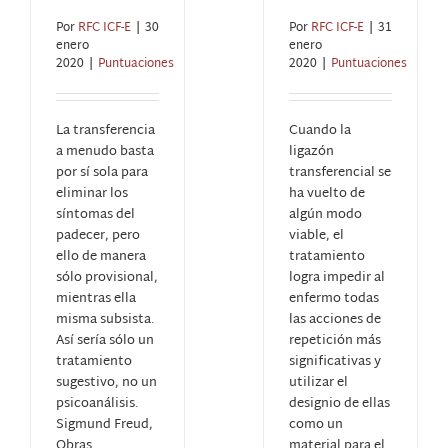
Por
RFC ICF-E
|
30
Por
RFC ICF-E
|
31
enero
enero
2020
|
Puntuaciones
2020
|
Puntuaciones
La transferencia
Cuando la
a menudo basta
ligazón
por sí sola para
transferencial se
eliminar los
ha vuelto de
síntomas del
algún modo
padecer, pero
viable, el
ello de manera
tratamiento
sólo provisional,
logra impedir al
mientras ella
enfermo todas
misma subsista.
las acciones de
Así sería sólo un
repetición más
tratamiento
significativas y
sugestivo, no un
utilizar el
psicoanálisis.
designio de ellas
Sigmund Freud,
como un
Obras
material para el