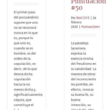
Puntuación
#50
El primer paso
del psicoanálisis
Por
Red ICF-E
|
26
supone que uno
febrero
2020
|
Puntuaciones
no se reconoce
nunca en lo que
es, porque lo
que uno es,
La paradoja
cuando se es
lacaniana
hombre, es del
expresa la
orden de la
esencia misma
copulación, es
del freudismo en
decir, de lo que
su salubridad. La
desvía dicha
manera de obrar
copulación
del inconsciente
hacia la no
les prohíbe, en
menos dicha y,
efecto, invocar
significativamente,
su buena fe, su
cópula, que
buena
constituye el
intención, su