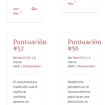
Más
Leer
0
Más
Puntuación
Puntuación
#57
#56
Por
Red ICF-E
|
4
Por
Red ICF-E
|
3
marzo
marzo
2020
|
Puntuaciones
2020
|
Puntuaciones
El movimiento a
Desde esta
través del cual el
perspectiva, el
sujeto se
inconsciente es
confiesa,
para Lacan una
aparece un
estructura, es