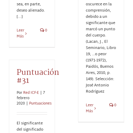
sea, en parte,
oscurece en la
deseo alienado.
comprensión,
[...]
debido a un
significante que
marcó un punto
Leer
0
del cuerpo.
Más
(Lacan, J., El
Seminario, Libro
19, …o peor
(1971-1972),
Paidós, Buenos
Puntuación
Aires, 2010, p.
#31
149). Selección:
José Antonio
Rodríguez
Por
Red ICF-E
|
7
febrero
2020
|
Puntuaciones
Leer
0
Más
El significante
del significado