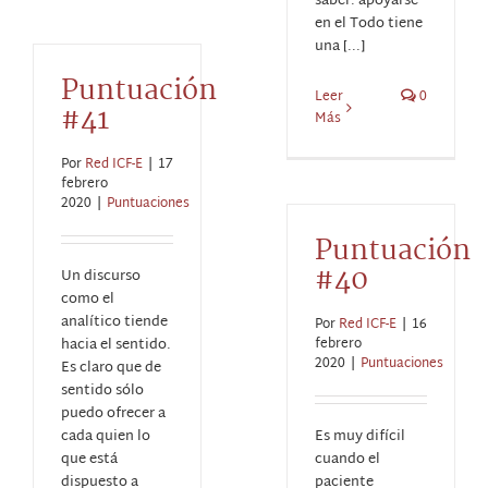
saber: apoyarse
en el Todo tiene
una [...]
Puntuación
Leer
0
#41
Más
Por
Red ICF-E
|
17
febrero
2020
|
Puntuaciones
Puntuación
#40
Un discurso
como el
analítico tiende
Por
Red ICF-E
|
16
hacia el sentido.
febrero
2020
|
Puntuaciones
Es claro que de
sentido sólo
puedo ofrecer a
cada quien lo
Es muy difícil
que está
cuando el
dispuesto a
paciente