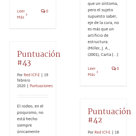
que un síntoma,
pero el sujeto
Leer
0
supuesto saber,
Más
eje de la cura, no
es más que un
artificio de
estructura.
(Miller, J. A.,
Puntuación
(2001), Carta [...]
#43
Leer
0
Más
Por
Red ICF-E
|
19
febrero
2020
|
Puntuaciones
El rodeo, en el
Puntuación
psiquismo, no
#42
está hecho
siempre
únicamente
Por
Red ICF-E
|
18