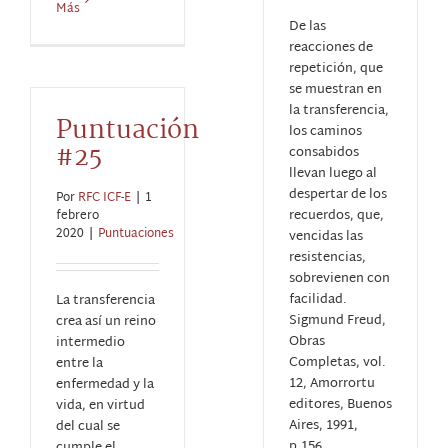
Más
De las
reacciones de
repetición, que
se muestran en
la transferencia,
Puntuación
los caminos
#25
consabidos
llevan luego al
despertar de los
Por
RFC ICF-E
|
1
recuerdos, que,
febrero
2020
|
Puntuaciones
vencidas las
resistencias,
sobrevienen con
facilidad.
La transferencia
Sigmund Freud,
crea así un reino
Obras
intermedio
Completas, vol.
entre la
12, Amorrortu
enfermedad y la
editores, Buenos
vida, en virtud
Aires, 1991,
del cual se
p.156.