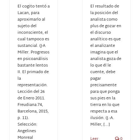
El cogito tentó a
El resultado de
Lacan, para
la posición del
aproximarlo al
analista como
sujeto del
plus de gozar en
inconsciente, el
el discurso
cual tampoco es
analítico es que
sustancial. (J-A
el analizante
Miller. Progresos
imagina que el
en psicoanálisis
analista goza de
bastante lentos
lo que él le
II. El primado de
cuente, debe
la
pagar
representación.
precisamente
Lección del 26
para que ponga
de Enero 2011.
sus pies en la
Freudiana 74,
tierra en lo que
Barcelona, 2015,
respecta a esa
p. 11).
ilusión. (J.-A.
Selección:
Miller, [...]
Angelines
Monreal
Leer
0