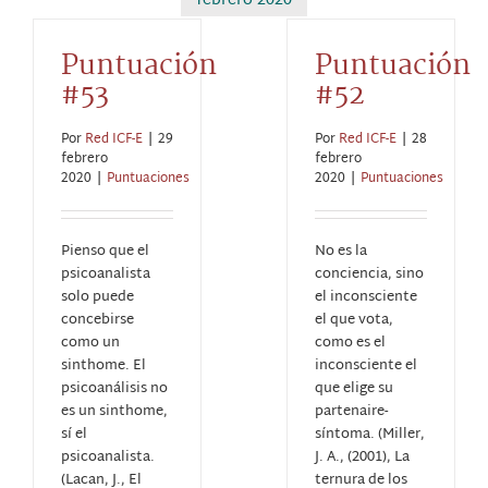
febrero 2020
Puntuación
Puntuación
#53
#52
Por
Red ICF-E
|
29
Por
Red ICF-E
|
28
febrero
febrero
2020
|
Puntuaciones
2020
|
Puntuaciones
Pienso que el
No es la
psicoanalista
conciencia, sino
solo puede
el inconsciente
concebirse
el que vota,
como un
como es el
sinthome. El
inconsciente el
psicoanálisis no
que elige su
es un sinthome,
partenaire-
sí el
síntoma. (Miller,
psicoanalista.
J. A., (2001), La
(Lacan, J., El
ternura de los