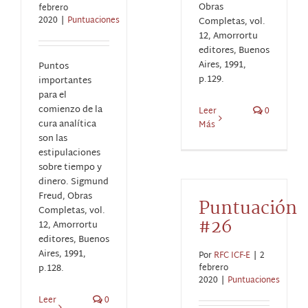
Obras
febrero
2020
|
Puntuaciones
Completas, vol.
12, Amorrortu
editores, Buenos
Aires, 1991,
Puntos
p.129.
importantes
para el
comienzo de la
Leer
0
cura analítica
Más
son las
estipulaciones
sobre tiempo y
dinero. Sigmund
Freud, Obras
Puntuación
Completas, vol.
#26
12, Amorrortu
editores, Buenos
Aires, 1991,
Por
RFC ICF-E
|
2
p.128.
febrero
2020
|
Puntuaciones
Leer
0