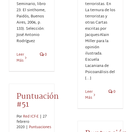
Seminario, libro
terroristas. En
23: El sinthome,
La ternura de los
Paidós, Buenos
terroristas y
Aires, 2006, p.
otras Cartas
133). Selección:
escritas por
José Antonio
Jacques-Alain
Rodríguez
Miller para la
opinión
ilustrada.
Leer
0
Escuela
Más
Lacaniana de
Psicoanálisis del
[...]
Leer
0
Puntuación
Más
#51
Por
Red ICF-E
|
27
febrero
2020
|
Puntuaciones