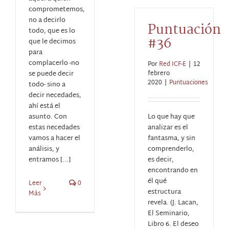
comprometemos,
no a decirlo
Puntuación
todo, que es lo
#36
que le decimos
para
complacerlo -no
Por
Red ICF-E
|
12
se puede decir
febrero
2020
|
Puntuaciones
todo- sino a
decir necedades,
ahí está el
asunto. Con
Lo que hay que
estas necedades
analizar es el
vamos a hacer el
fantasma, y sin
análisis, y
comprenderlo,
entramos [...]
es decir,
encontrando en
él qué
Leer
0
estructura
Más
revela. (J. Lacan,
El Seminario,
Libro 6. El deseo