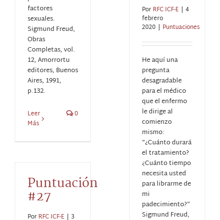
factores
Por
RFC ICF-E
|
4
sexuales.
febrero
2020
|
Puntuaciones
Sigmund Freud,
Obras
Completas, vol.
12, Amorrortu
He aquí una
editores, Buenos
pregunta
Aires, 1991,
desagradable
p.132.
para el médico
que el enfermo
le dirige al
Leer
0
comienzo
Más
mismo:
“¿Cuánto durará
el tratamiento?
¿Cuánto tiempo
necesita usted
Puntuación
para librarme de
#27
mi
padecimiento?”
Sigmund Freud,
Por
RFC ICF-E
|
3