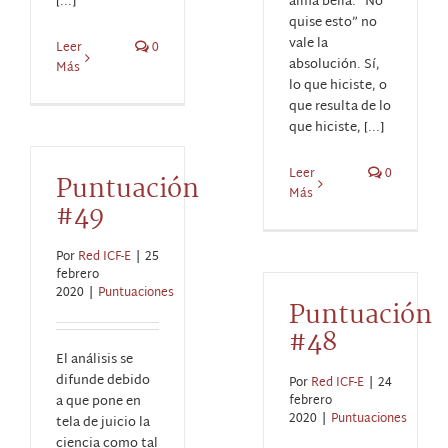
[...]
alma bella. “No
quise esto” no
vale la
Leer
0
absolución. Sí,
Más
lo que hiciste, o
que resulta de lo
que hiciste, [...]
Leer
0
Puntuación
Más
#49
Por
Red ICF-E
|
25
febrero
2020
|
Puntuaciones
Puntuación
#48
El análisis se
difunde debido
Por
Red ICF-E
|
24
a que pone en
febrero
2020
|
Puntuaciones
tela de juicio la
ciencia como tal