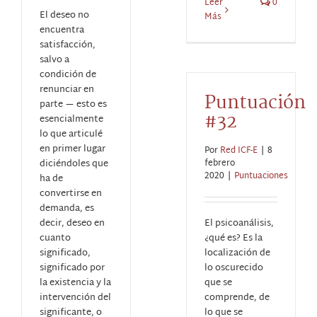
Leer
0
El deseo no
Más
encuentra
satisfacción,
salvo a
condición de
renunciar en
Puntuación
parte — esto es
#32
esencialmente
lo que articulé
en primer lugar
Por
Red ICF-E
|
8
diciéndoles que
febrero
2020
|
Puntuaciones
ha de
convertirse en
demanda, es
decir, deseo en
El psicoanálisis,
cuanto
¿qué es? Es la
significado,
localización de
significado por
lo oscurecido
la existencia y la
que se
intervención del
comprende, de
significante, o
lo que se