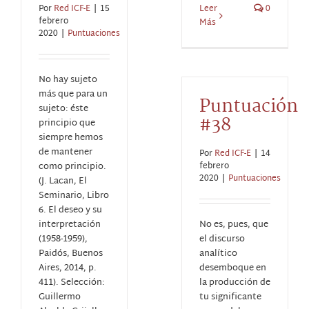
Por
Red ICF-E
|
15
Leer
0
febrero
Más
2020
|
Puntuaciones
No hay sujeto
más que para un
Puntuación
sujeto: éste
#38
principio que
siempre hemos
de mantener
Por
Red ICF-E
|
14
como principio.
febrero
2020
|
Puntuaciones
(J. Lacan, El
Seminario, Libro
6. El deseo y su
interpretación
No es, pues, que
(1958-1959),
el discurso
Paidós, Buenos
analítico
Aires, 2014, p.
desemboque en
411). Selección:
la producción de
Guillermo
tu significante