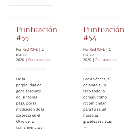
Puntuación
Puntuación
#55
#54
Por
Red ICF-E
|
2
Por
Red ICF-E
|
1
marzo
marzo
2020
|
Puntuaciones
2020
|
Puntuaciones
De la
Lee a Séneca, sí,
perplejidad del
dejando a un
goce absoluto
lado todo lo
del síntoma
demás, como
pasa, por la
recomiendan
mediación de la
para tu salud
sorpresa en el
nuestras
Otro de la
grandes revistas
transferencia y
—