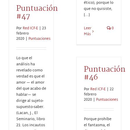
ético), porque lo
Puntuación
que no quisiste,
#47
[...]
Por
Red ICF-E
|
23
Leer
0
febrero
Más
2020
|
Puntuaciones
Lo que el
análisis ha
Puntuación
revelado como
#46
verdad es que el
amor — el amor
del que acabo de
Por
Red ICF-E
|
22
hablar— se
febrero
2020
|
Puntuaciones
dirige al sujeto-
supuesto-saber.
(Lacan, J., El
Seminario, libro
Porque prohíbe
21: Los incautos
el fantasma, el