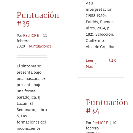
y su
interpretación
Puntuación
(1958-1959),
#35
Paidós, Buenos
Aires, 2014, p.
182). Selección:
Por
Red ICF-E
|
11
Guillermo
febrero
2020
|
Puntuaciones
Alcalde Grijalba
Leer
0
El síntoma se
Más
presenta bajo
una máscara, se
presenta bajo
una forma
paradójica. (J.
Puntuación
Lacan, El
#34
Seminario, Libro
5, Las
formaciones del
Por
Red ICF-E
|
10
inconsciente
febrero