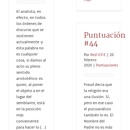
Más
El analista, en
efecto, en todos
los órdenes de
discurso que se
Puntuación
sostienen
#44
actualmente -y
esta palabra no
es cualquier
Por
Red ICF-E
|
20
cosa, si damos al
febrero
2020
|
Puntuaciones
acto su pleno
sentido
aristotélico- es
quien, al poner
Freud decía que
el objeto a en el
la religión era
lugar del
una ilusión. Sí,
semblante, está
pero en ese caso
en la posición
el psicoanálisis
más
también lo es. El
conveniente
Nombre del
para hacer lo [...]
Padre no es más