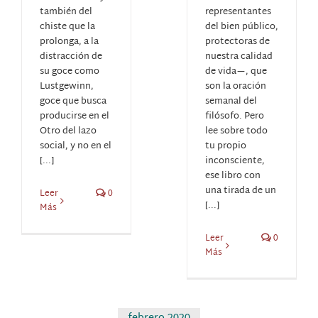
también del
representantes
chiste que la
del bien público,
prolonga, a la
protectoras de
distracción de
nuestra calidad
su goce como
de vida—, que
Lustgewinn,
son la oración
goce que busca
semanal del
producirse en el
filósofo. Pero
Otro del lazo
lee sobre todo
social, y no en el
tu propio
[...]
inconsciente,
ese libro con
una tirada de un
Leer
0
[...]
Más
Leer
0
Más