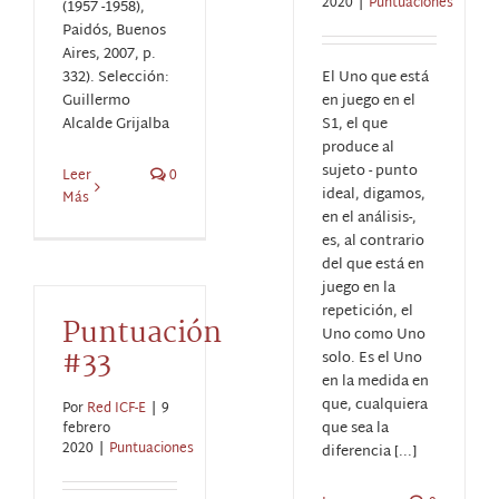
2020
|
Puntuaciones
(1957 -1958),
Paidós, Buenos
Aires, 2007, p.
332). Selección:
El Uno que está
Guillermo
en juego en el
Alcalde Grijalba
S1, el que
produce al
sujeto - punto
Leer
0
ideal, digamos,
Más
en el análisis-,
es, al contrario
del que está en
juego en la
repetición, el
Puntuación
Uno como Uno
#33
solo. Es el Uno
en la medida en
que, cualquiera
Por
Red ICF-E
|
9
que sea la
febrero
2020
|
Puntuaciones
diferencia [...]