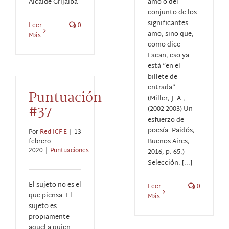
Alcalde Grijalba
amo o del
conjunto de los
significantes
Leer
0
amo, sino que,
Más
como dice
Lacan, eso ya
está “en el
billete de
entrada”.
Puntuación
(Miller, J. A.,
#37
(2002-2003) Un
esfuerzo de
poesía. Paidós,
Por
Red ICF-E
|
13
Buenos Aires,
febrero
2020
|
Puntuaciones
2016, p. 65.)
Selección: [...]
El sujeto no es el
Leer
0
que piensa. El
Más
sujeto es
propiamente
aquel a quien