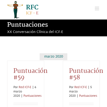
Saltar
al
contenido
Puntuaciones
XX Conversación Clínica del ICF-E
marzo 2020
Puntuación
Puntuación
#59
#58
Por
Red ICF-E
|
6
Por
Red ICF-E
|
5
marzo
marzo
2020
|
Puntuaciones
2020
|
Puntuaciones