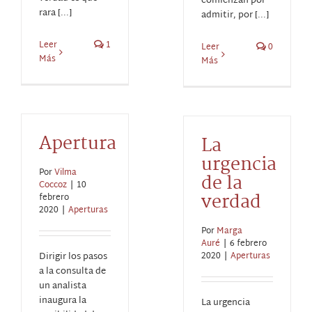
comienzan por
rara [...]
admitir, por [...]
Leer
1
Leer
0
Más
Más
Apertura
La
urgencia
Por
Vilma
de la
Coccoz
|
10
verdad
febrero
2020
|
Aperturas
Por
Marga
Auré
|
6 febrero
Dirigir los pasos
2020
|
Aperturas
a la consulta de
un analista
inaugura la
La urgencia