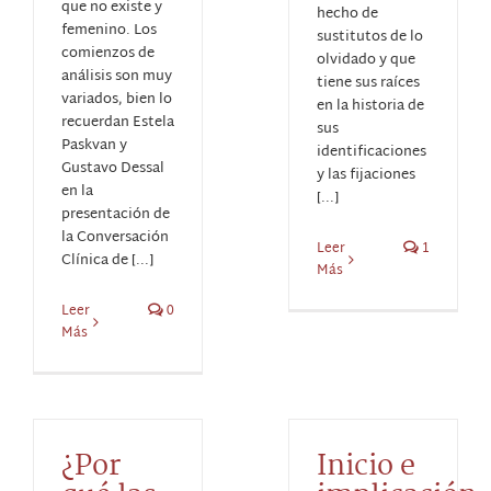
que no existe y
hecho de
femenino. Los
sustitutos de lo
comienzos de
olvidado y que
análisis son muy
tiene sus raíces
variados, bien lo
en la historia de
recuerdan Estela
sus
Paskvan y
identificaciones
Gustavo Dessal
y las fijaciones
en la
[...]
presentación de
la Conversación
Leer
1
Clínica de [...]
Más
Leer
0
Más
¿Por
Inicio e