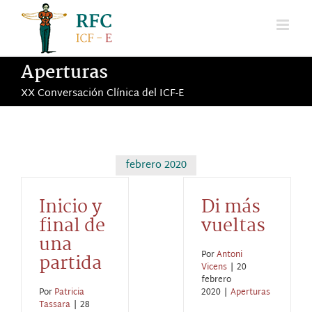
Saltar
al
contenido
Aperturas
XX Conversación Clínica del ICF-E
febrero 2020
Inicio y
Di más
final de
vueltas
una
Por
Antoni
partida
Vicens
|
20
febrero
Por
Patricia
2020
|
Aperturas
Tassara
|
28