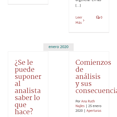
urgencia? En las
[...]
Leer
0
Más
enero 2020
¿Se le
Comienzos
puede
de
suponer
análisis
al
y sus
analista
consecuenci
saber lo
Por
Ana Ruth
que
Najles
|
25 enero
hace?
2020
|
Aperturas