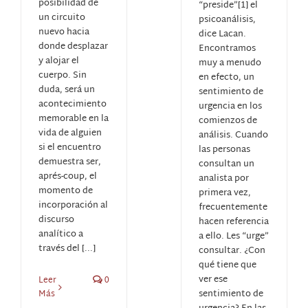
posibilidad de
“preside”[1] el
un circuito
psicoanálisis,
nuevo hacia
dice Lacan.
donde desplazar
Encontramos
y alojar el
muy a menudo
cuerpo. Sin
en efecto, un
duda, será un
sentimiento de
acontecimiento
urgencia en los
memorable en la
comienzos de
vida de alguien
análisis. Cuando
si el encuentro
las personas
demuestra ser,
consultan un
aprés-coup, el
analista por
momento de
primera vez,
incorporación al
frecuentemente
discurso
hacen referencia
analítico a
a ello. Les “urge”
través del [...]
consultar. ¿Con
qué tiene que
ver ese
Leer
0
sentimiento de
Más