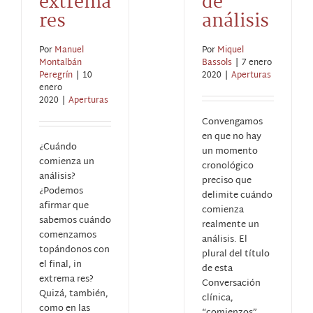
extrema
de
res
análisis
Por
Manuel
Por
Miquel
Montalbán
Bassols
|
7 enero
Peregrín
|
10
2020
|
Aperturas
enero
2020
|
Aperturas
Convengamos
en que no hay
¿Cuándo
un momento
comienza un
cronológico
análisis?
preciso que
¿Podemos
delimite cuándo
afirmar que
comienza
sabemos cuándo
realmente un
comenzamos
análisis. El
topándonos con
plural del título
el final, in
de esta
extrema res?
Conversación
Quizá, también,
clínica,
como en las
“comienzos”,