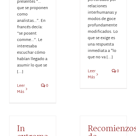
perturbado por
presentes “…
relaciones
que se proponen
interhumanas y
como
modos de goce
analistas…”. En
profundamente
francés decía:
modificados. Lo
“se posent
que se exige es
comme…”. Le
una respuesta
interesaba
inmediata a "lo
escuchar cómo
que no va [...]
habían llegado a
asumir lo que se
Leer
0
[...]
Más
Leer
0
Más
In
Recomienzo