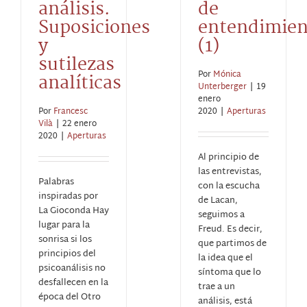
análisis.
de
Suposiciones
entendimie
y
(1)
sutilezas
Por
Mónica
analíticas
Unterberger
|
19
enero
Por
Francesc
2020
|
Aperturas
Vilà
|
22 enero
2020
|
Aperturas
Al principio de
las entrevistas,
Palabras
con la escucha
inspiradas por
de Lacan,
La Gioconda Hay
seguimos a
lugar para la
Freud. Es decir,
sonrisa si los
que partimos de
principios del
la idea que el
psicoanálisis no
síntoma que lo
desfallecen en la
trae a un
época del Otro
análisis, está