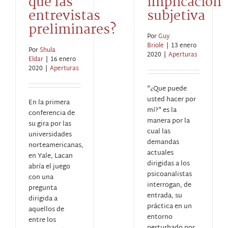
qué las
implicación
entrevistas
subjetiva
preliminares?
Por
Guy
Briole
|
13 enero
Por
Shula
2020
|
Aperturas
Eldar
|
16 enero
2020
|
Aperturas
"¿Que puede
usted hacer por
En la primera
mí?" es la
conferencia de
manera por la
su gira por las
cual las
universidades
demandas
norteamericanas,
actuales
en Yale, Lacan
dirigidas a los
abría el juego
psicoanalistas
con una
interrogan, de
pregunta
entrada, su
dirigida a
práctica en un
aquellos de
entorno
entre los