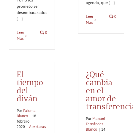
Yo no les
agenda, que [...]
prometo ser
desembarazados
Leer
0
[...]
Más
Leer
0
Más
El
¿Qué
tiempo
cambia
del
en el
diván
amor de
transferenci
Por
Paloma
Blanco
|
18
Por
Manuel
febrero
Fernández
2020
|
Aperturas
Blanco
|
14