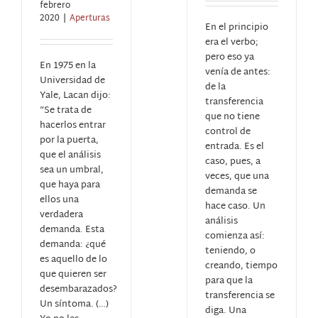
febrero
2020
|
Aperturas
En el principio
era el verbo;
pero eso ya
En 1975 en la
venía de antes:
Universidad de
de la
Yale, Lacan dijo:
transferencia
“Se trata de
que no tiene
hacerlos entrar
control de
por la puerta,
entrada. Es el
que el análisis
caso, pues, a
sea un umbral,
veces, que una
que haya para
demanda se
ellos una
hace caso. Un
verdadera
análisis
demanda. Esta
comienza así:
demanda: ¿qué
teniendo, o
es aquello de lo
creando, tiempo
que quieren ser
para que la
desembarazados?
transferencia se
Un síntoma. (…)
diga. Una