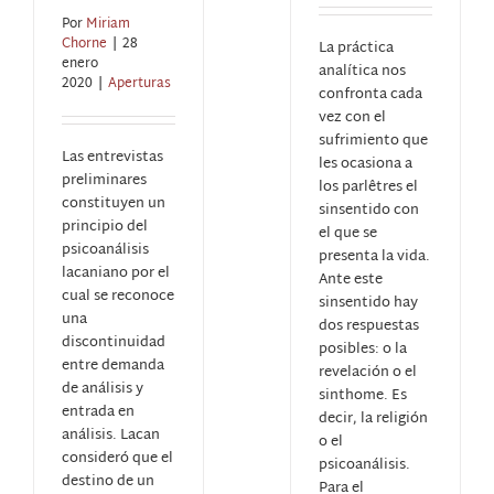
Por
Miriam
Chorne
|
28
La práctica
enero
analítica nos
2020
|
Aperturas
confronta cada
vez con el
sufrimiento que
Las entrevistas
les ocasiona a
preliminares
los parlêtres el
constituyen un
sinsentido con
principio del
el que se
psicoanálisis
presenta la vida.
lacaniano por el
Ante este
cual se reconoce
sinsentido hay
una
dos respuestas
discontinuidad
posibles: o la
entre demanda
revelación o el
de análisis y
sinthome. Es
entrada en
decir, la religión
análisis. Lacan
o el
consideró que el
psicoanálisis.
destino de un
Para el