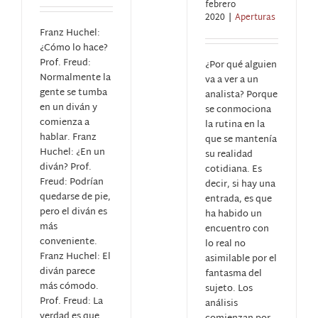
febrero
2020
|
Aperturas
Franz Huchel:
¿Cómo lo hace?
Prof. Freud:
¿Por qué alguien
Normalmente la
va a ver a un
gente se tumba
analista? Porque
en un diván y
se conmociona
comienza a
la rutina en la
hablar. Franz
que se mantenía
Huchel: ¿En un
su realidad
diván? Prof.
cotidiana. Es
Freud: Podrían
decir, si hay una
quedarse de pie,
entrada, es que
pero el diván es
ha habido un
más
encuentro con
conveniente.
lo real no
Franz Huchel: El
asimilable por el
diván parece
fantasma del
más cómodo.
sujeto. Los
Prof. Freud: La
análisis
verdad es que